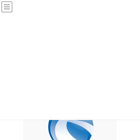
コ
ナ
ン
ビ
テ
ゲ
ン
ー
ツ
シ
メディア
へ
ョ
ス
ン
キ
に
ッ
移
HOME
メディア
スモール2miraika1
プ
動
2017年2月1日
/ 最終更新日時 :
2017年2月1日
wpmaster
スモール2miraika1