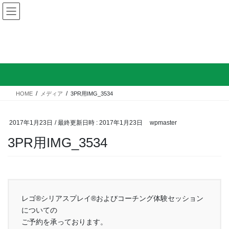
コ
ナ
ン
ビ
テ
ゲ
ン
ー
ツ
シ
メディア
へ
ョ
ス
ン
キ
に
ッ
移
HOME
メディア
3PR用IMG_3534
プ
動
2017年1月23日
/ 最終更新日時 :
2017年1月23日
wpmaster
3PR用IMG_3534
レゴ®シリアスプレイ®およびコーチング体験セッション
についての
ご予約を承っております。