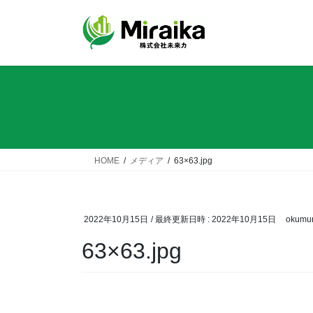
コ
ナ
ン
ビ
テ
ゲ
ン
ー
ツ
シ
へ
ョ
ス
ン
キ
に
ッ
移
プ
動
HOME
メディア
63×63.jpg
2022年10月15日
/ 最終更新日時 :
2022年10月15日
okumu
63×63.jpg