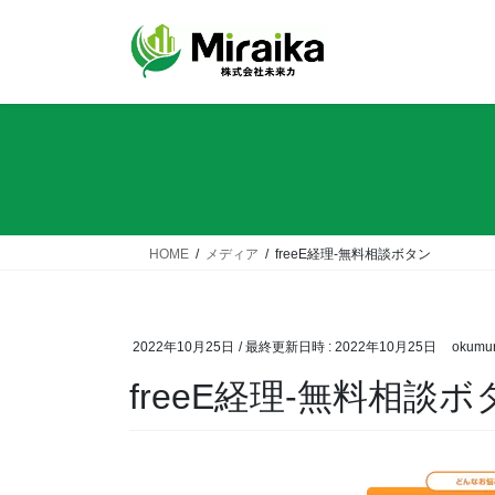
コ
ナ
ン
ビ
テ
ゲ
ン
ー
ツ
シ
へ
ョ
ス
ン
キ
に
ッ
移
プ
動
HOME
メディア
freeE経理-無料相談ボタン
2022年10月25日
/ 最終更新日時 :
2022年10月25日
okumu
freeE経理-無料相談ホ