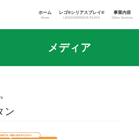
ホーム
レゴ®シリアスプレイ®
事業内容
Home
LEGO®SERIOUS PLAY®
Other Services
メディア
ra
゙タン