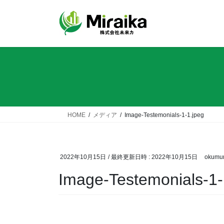
コ
ナ
ン
ビ
テ
ゲ
ン
ー
ツ
シ
へ
ョ
ス
ン
キ
に
ッ
移
プ
動
HOME
メディア
Image-Testemonials-1-1.jpeg
2022年10月15日
/ 最終更新日時 :
2022年10月15日
okumu
Image-Testemonials-1-