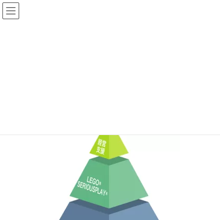
コ
ナ
ン
ビ
テ
ゲ
ン
ー
ツ
シ
message
へ
ョ
ス
ン
キ
に
ッ
移
HOME
会社案内
ご挨拶
message
プ
動