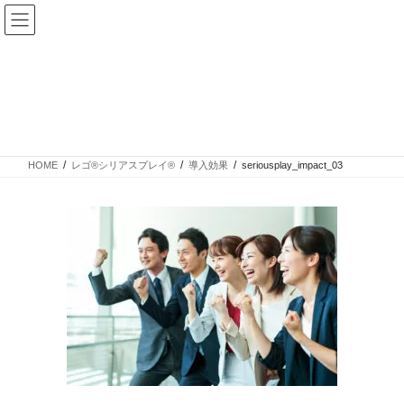
コ
ナ
ン
ビ
テ
ゲ
ン
ー
ツ
シ
seriousplay_impact_03
へ
ョ
ス
ン
キ
に
ッ
移
HOME
レゴ®シリアスプレイ®
導入効果
seriousplay_impact_03
プ
動