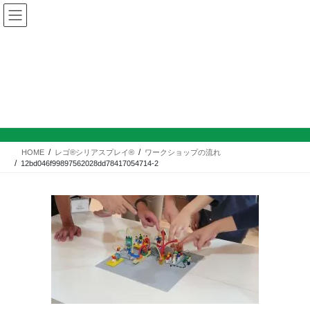
コ
ナ
ン
ビ
テ
ゲ
ン
ー
ツ
シ
12bd046f99897562028dd7
へ
ョ
8417054714-2
ス
ン
キ
に
ッ
移
プ
動
HOME
レゴ®シリアスプレイ®
ワークショップの流れ
12bd046f99897562028dd78417054714-2