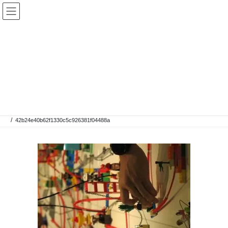
コ
ナ
ン
ビ
テ
ゲ
ン
ー
ツ
シ
42b24e40b62f1330c5c926
へ
ョ
381f04488a
ス
ン
キ
に
ッ
移
プ
動
HOME
レゴ®シリアスプレイ®
ワークショップの流れ
42b24e40b62f1330c5c926381f04488a