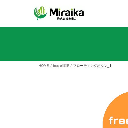
コ
ナ
ン
ビ
テ
ゲ
ン
ー
ツ
シ
へ
ョ
ス
ン
キ
に
ッ
移
プ
動
HOME
free e経理
フローティングボタン_1