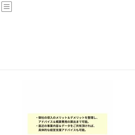
コ
ナ
ン
ビ
テ
ゲ
ン
ー
ツ
シ
mobile_株式会社未来カ
へ
ョ
_LP_750px_0003_03
ス
ン
キ
に
ッ
移
プ
動
HOME
free e経理
mobile_株式会社未来カ_LP_750px_0003_03