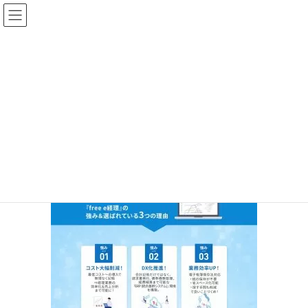
コ
ナ
ン
ビ
テ
ゲ
ン
ー
ツ
シ
PC_株式会社未来カ
へ
ョ
_LP_Elementor用_0008.5
ス
ン
キ
に
ッ
移
プ
動
HOME
free e経理
PC_株式会社未来カ_LP_Elementor用_0008.5