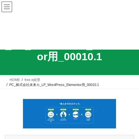
コ
ナ
ン
ビ
テ
ゲ
ン
ー
ツ
シ
PC_株式会社未来カ
へ
ョ
_LP_WordPress_Element
ス
ン
キ
に
or用_00010.1
ッ
移
プ
動
HOME
free e経理
PC_株式会社未来カ_LP_WordPress_Elementor用_00010.1